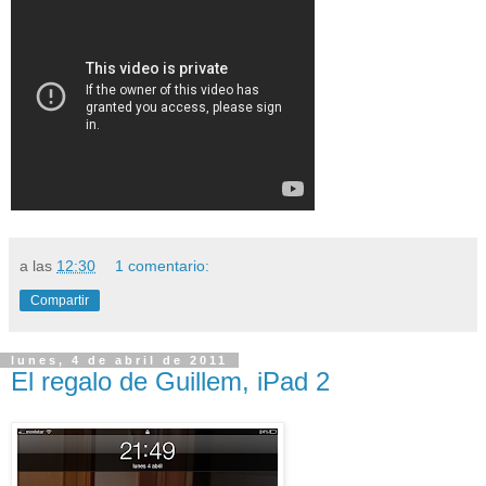
a las
12:30
1 comentario:
Compartir
lunes, 4 de abril de 2011
El regalo de Guillem, iPad 2