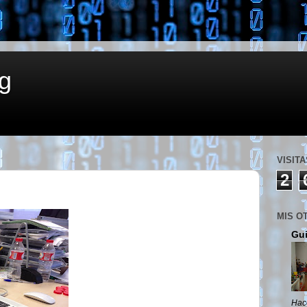
g
VISITA
2
MIS O
Gui
Hac