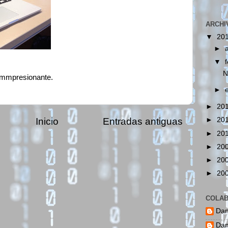
ARCHI
▼
20
►
▼
N
mmpresionante.
►
►
20
Inicio
Entradas antiguas
►
20
►
20
►
20
►
20
►
20
COLA
Dan
Dan