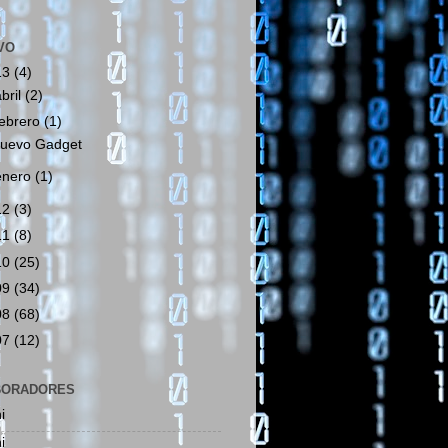
VO
13
(4)
abril
(2)
febrero
(1)
uevo Gadget
enero
(1)
12
(3)
11
(8)
10
(25)
09
(34)
08
(68)
07
(12)
BORADORES
i
i