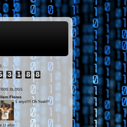
S
6
3
1
8
8
TROS BLOGS
llem Flores
5 anys!!!! Oh Yeah!!!
-
e 11 años