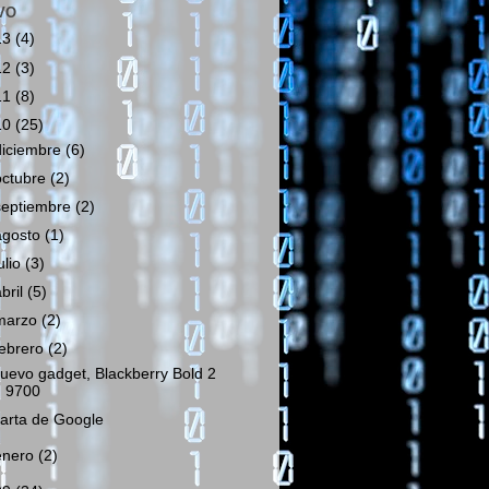
VO
13
(4)
12
(3)
11
(8)
10
(25)
diciembre
(6)
octubre
(2)
septiembre
(2)
agosto
(1)
ulio
(3)
abril
(5)
marzo
(2)
febrero
(2)
uevo gadget, Blackberry Bold 2
9700
arta de Google
enero
(2)