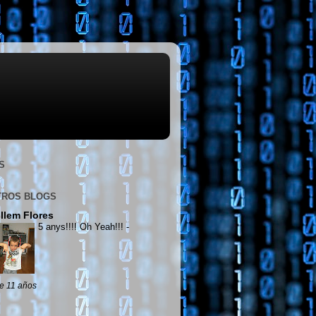
S
TROS BLOGS
llem Flores
5 anys!!!! Oh Yeah!!!
-
e 11 años