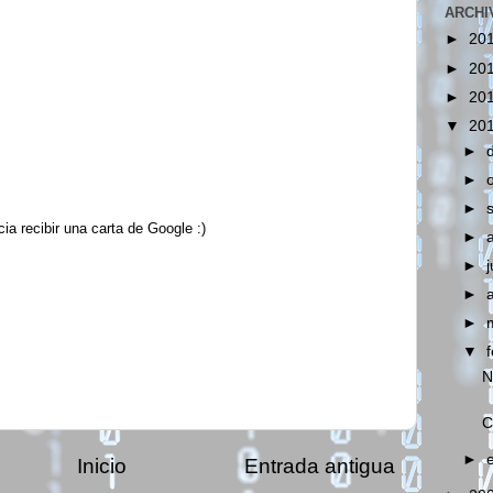
ARCHI
►
20
►
20
►
20
▼
20
►
►
►
ia recibir una carta de Google :)
►
►
j
►
►
▼
N
C
►
Inicio
Entrada antigua